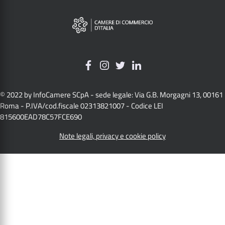
© 2022 by InfoCamere SCpA - sede legale: Via G.B. Morgagni 13, 00161
Roma - P.IVA/cod.fiscale 02313821007 - Codice LEI
815600EAD78C57FCE690
Note legali, privacy e cookie policy