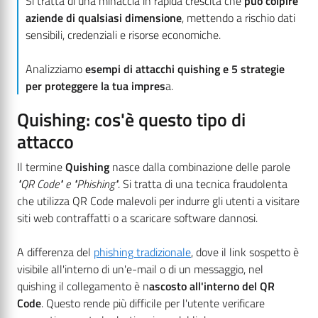
Si tratta di una minaccia in rapida crescita che
può colpire
aziende di qualsiasi dimensione
, mettendo a rischio dati
sensibili, credenziali e risorse economiche.
Analizziamo
esempi di attacchi quishing e 5 strategie
per proteggere la tua impres
a.
Quishing: cos'è questo tipo di
attacco
Il termine
Quishing
nasce dalla combinazione delle parole
"QR Code" e "Phishing"
. Si tratta di una tecnica fraudolenta
che utilizza QR Code malevoli per indurre gli utenti a visitare
siti web contraffatti o a scaricare software dannosi.
A differenza del
phishing tradizionale
, dove il link sospetto è
visibile all'interno di un'e-mail o di un messaggio, nel
quishing il collegamento è n
ascosto all'interno del QR
Code
. Questo rende più difficile per l'utente verificare