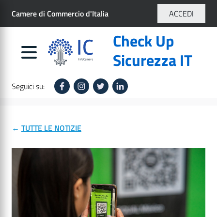
Salta
Camere di Commercio d'Italia
ACCEDI
al
contenuto
Check Up
principale
Sicurezza IT
Seguici su:
←
TUTTE LE NOTIZIE