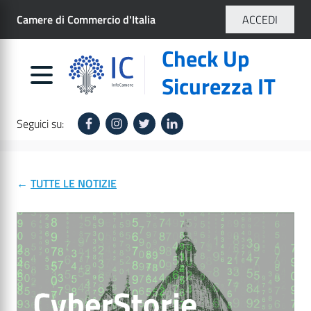
Salta
Camere di Commercio d'Italia
ACCEDI
al
contenuto
Check Up
principale
Sicurezza IT
Seguici su:
←
TUTTE LE NOTIZIE