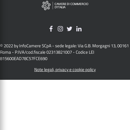
© 2022 by InfoCamere SCpA - sede legale: Via G.B. Morgagni 13, 00161
Roma - P.IVA/cod.fiscale 02313821007 - Codice LEI
815600EAD78C57FCE690
Note legali, privacy e cookie policy